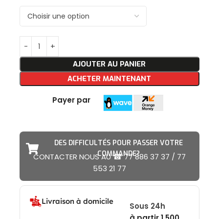
AJOUTER AU PANIER
ACHETER MAINTENANT
Payer par
DES DIFFICULTÉS POUR PASSER VOTRE
COMMANDE?
CONTACTER NOUS AU ☎ 77 886 37 37 / 77
553 21 77
Livraison à domicile
Sous 24h
à partir 1.500