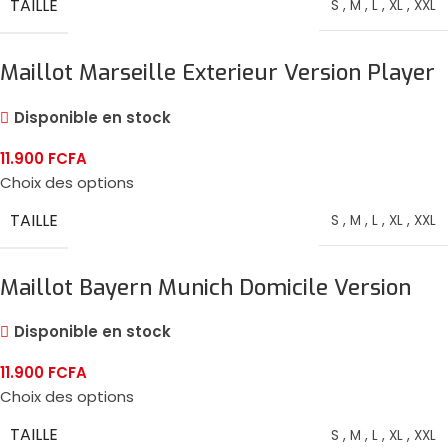
TAILLE
S
,
M
,
L
,
XL
,
XXL
Maillot Marseille Exterieur Version Player
2024/25
Disponible en stock
11.900
FCFA
Choix des options
TAILLE
S
,
M
,
L
,
XL
,
XXL
Maillot Bayern Munich Domicile Version
Player 2024/25
Disponible en stock
11.900
FCFA
Choix des options
TAILLE
S
,
M
,
L
,
XL
,
XXL